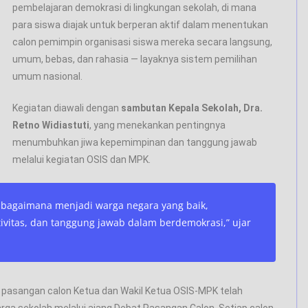
pembelajaran demokrasi di lingkungan sekolah, di mana
para siswa diajak untuk berperan aktif dalam menentukan
calon pemimpin organisasi siswa mereka secara langsung,
umum, bebas, dan rahasia — layaknya sistem pemilihan
umum nasional.
Kegiatan diawali dengan
sambutan Kepala Sekolah, Dra.
Retno Widiastuti
, yang menekankan pentingnya
menumbuhkan jiwa kepemimpinan dan tanggung jawab
melalui kegiatan OSIS dan MPK.
jar bagaimana menjadi warga negara yang baik,
tivitas, dan tanggung jawab dalam berdemokrasi,” ujar
 pasangan calon Ketua dan Wakil Ketua OSIS-MPK telah