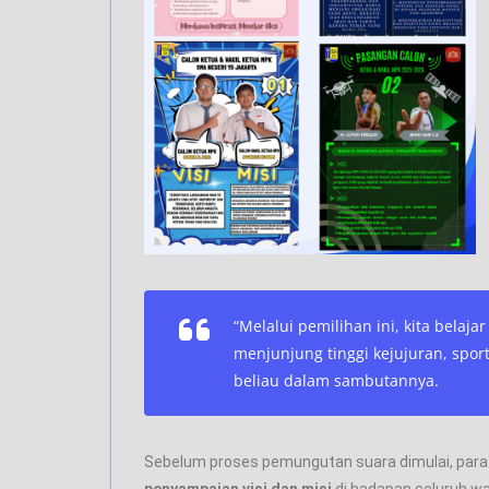
“Melalui pemilihan ini, kita bela
menjunjung tinggi kejujuran, spor
beliau dalam sambutannya.
Sebelum proses pemungutan suara dimulai, para