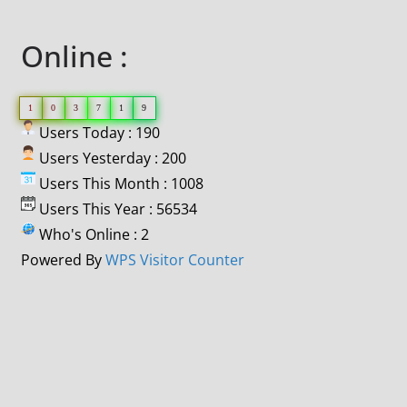
Online :
1
0
3
7
1
9
Users Today : 190
Users Yesterday : 200
Users This Month : 1008
Users This Year : 56534
Who's Online : 2
Powered By
WPS Visitor Counter