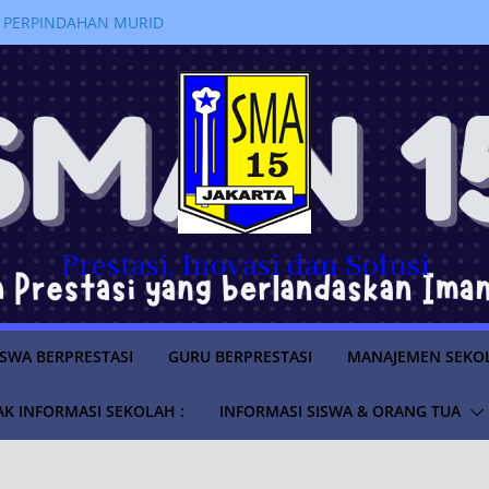
 PERPINDAHAN MURID
RAN 2026/2027
LUS
SWA TAHUN AJARAN
anakan kegiatan
jahi Sejarah Pemerintahan di
m “Istana untuk Anak Sekolah”
a SMAN 15 Jakarta Lolos
ruan Tinggi Negeri Tahun
Prestasi, Inovasi dan Solusi
ISWA BERPRESTASI
GURU BERPRESTASI
MANAJEMEN SEKO
K INFORMASI SEKOLAH :
INFORMASI SISWA & ORANG TUA