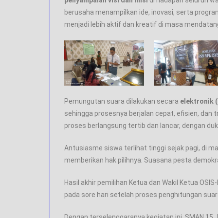
penyampaian visi dan misi
di hadapan seluruh wa
berusaha menampilkan ide, inovasi, serta prog
menjadi lebih aktif dan kreatif di masa mendatan
Pemungutan suara dilakukan secara
elektronik 
sehingga prosesnya berjalan cepat, efisien, dan 
proses berlangsung tertib dan lancar, dengan du
Antusiasme siswa terlihat tinggi sejak pagi, di
memberikan hak pilihnya. Suasana pesta demokr
Hasil akhir pemilihan Ketua dan Wakil Ketua OS
pada sore hari setelah proses penghitungan suara
Dengan terselenggaranya kegiatan ini, SMAN 15 J