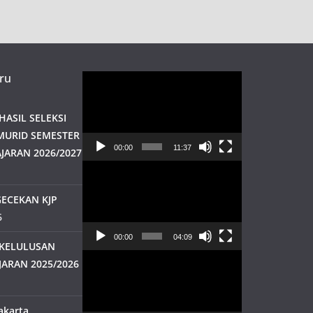
ru
Pemutar
Video
ASIL SELEKSI
MURID SEMESTER
00:00
11:37
JARAN 2026/2027
Pemutar
Video
ECEKAN KJP
6
00:00
04:09
KELULUSAN
Pemutar
JARAN 2025/2026
Video
akarta