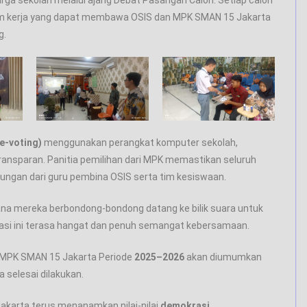
rga sekolah melalui ajang Debat Pasangan Calon. Setiap calon
ram kerja yang dapat membawa OSIS dan MPK SMAN 15 Jakarta
g.
(e-voting)
menggunakan perangkat komputer sekolah,
transparan. Panitia pemilihan dari MPK memastikan seluruh
kungan dari guru pembina OSIS serta tim kesiswaan.
 mana mereka berbondong-bondong datang ke bilik suara untuk
asi ini terasa hangat dan penuh semangat kebersamaan.
IS-MPK SMAN 15 Jakarta Periode
2025–2026
akan diumumkan
 selesai dilakukan.
akarta terus menanamkan nilai-nilai
demokrasi,