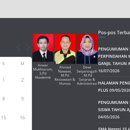
Pos-pos Terba
PENGUMUMAN H
PERPINDAHAN 
S
M
GANJIL TAHUN A
Anwar
Ahmad
Dewi
Mukhtarom,
16/07/2026
Nawawi,
Setyaningsih
S.Pd
M.Pd
, M.Pd
Akademik
1
2
Kesiswaan &
Sarpras &
HALAMAN PENG
Humas
Administrasi
PLUS
09/05/202
8
9
PENGUMUMAN 
SISWA TAHUN A
04/05/2026
15
16
SMA Negeri 15 J