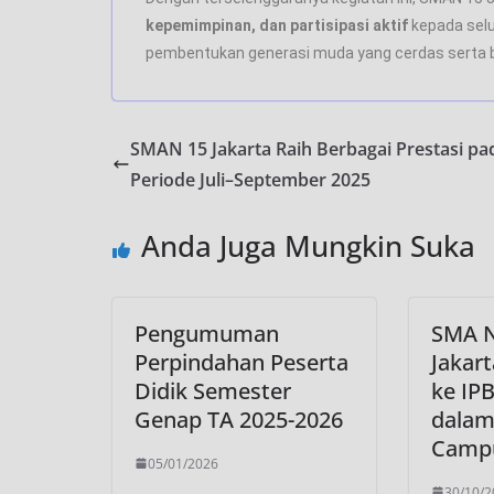
kepemimpinan, dan partisipasi aktif
kepada selu
pembentukan generasi muda yang cerdas serta b
SMAN 15 Jakarta Raih Berbagai Prestasi pa
Periode Juli–September 2025
Anda Juga Mungkin Suka
Pengumuman
SMA N
Perpindahan Peserta
Jakar
Didik Semester
ke IPB
Genap TA 2025-2026
dalam
Campu
05/01/2026
30/10/2