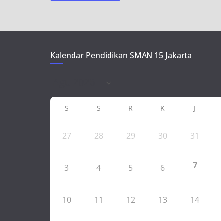
Kalendar Pendidikan SMAN 15 Jakarta
S
S
R
K
J
27
28
29
30
31
7
3
4
5
6
10
11
12
13
14