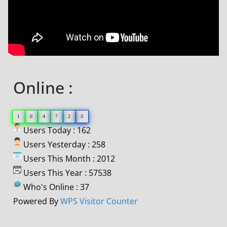
Online :
1
0
4
7
2
3
Users Today : 162
Users Yesterday : 258
Users This Month : 2012
Users This Year : 57538
Who's Online : 37
Powered By
WPS Visitor Counter