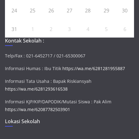
24
25
26
27
28
29
30
31
1
2
3
4
5
6
Kontak Sekolah :
Telp/Fax : 021-6452717 / 021-65300067
Informasi Humas : Ibu Titik
https://wa.me/6281281955887
Informasi Tata Usaha : Bapak Riskiansyah
https://wa.me/6281293616538
Informasi KJP/KIP/DAPODIK/Mutasi Siswa : Pak Alim
https://wa.me/62087782503901
Lokasi Sekolah