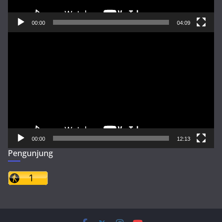
00:00
04:09
Pemutar
Video
00:00
12:13
Pengunjung