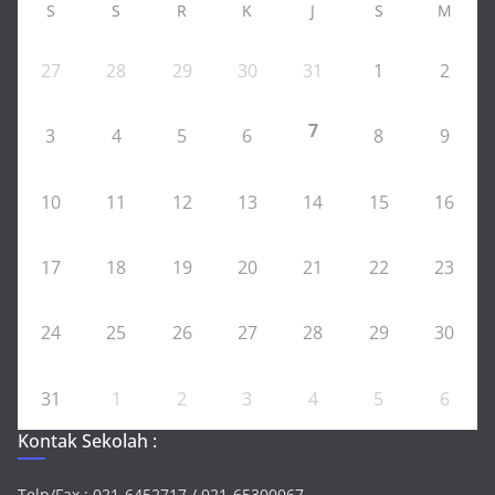
S
S
R
K
J
S
M
27
28
29
30
31
1
2
7
3
4
5
6
8
9
10
11
12
13
14
15
16
17
18
19
20
21
22
23
24
25
26
27
28
29
30
31
1
2
3
4
5
6
Kontak Sekolah :
Telp/Fax : 021-6452717 / 021-65300067