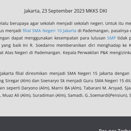
Jakarta, 23 September 2023 MKKS DKI
alu berupaya agar sekolah menjadi sekolah negeri. Untuk itu me
tus menjadi
filial
SMA Negeri 10 Jakarta
di Pademangan, pasalnya d
angan dapat menggunakan kesempatan para lulusan
SMP
tidak p
 yang baik Ini R. Soedarno memberanikan diri menghadap ke K
t Atas Negeri di Pademangan. Kepala Perwakilan P&K mengizink
akarta filial diresmikan menjadi SMA Negeri 15 Jakarta denga
ang Siregar (Alm) dan Soenaryo Sk menjadi Guru SMA Negeri 15 d
 lain seperti Daryono (Alm), Marni BA (Alm), Tabarani M. Arsyad, S
, Muaz Ali (Alm), Suradiman (Alm), Samadi, G..Soemardi(Pensiun), 