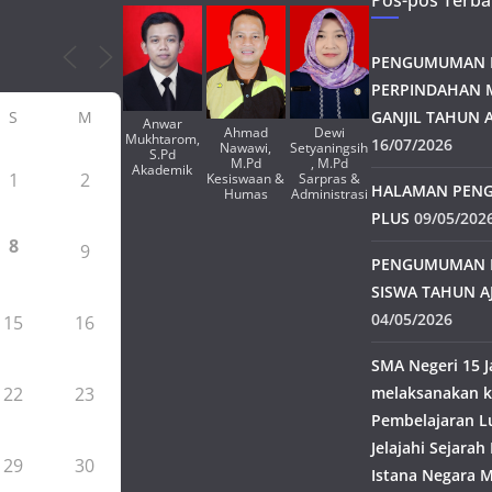
Pos-pos Terba
PENGUMUMAN H
PERPINDAHAN 
S
M
GANJIL TAHUN A
Anwar
Ahmad
Dewi
Mukhtarom,
16/07/2026
Nawawi,
Setyaningsih
S.Pd
M.Pd
, M.Pd
Akademik
1
2
Kesiswaan &
Sarpras &
HALAMAN PENG
Humas
Administrasi
PLUS
09/05/202
8
9
PENGUMUMAN 
SISWA TAHUN A
04/05/2026
15
16
SMA Negeri 15 J
22
23
melaksanakan k
Pembelajaran L
Jelajahi Sejara
29
30
Istana Negara M