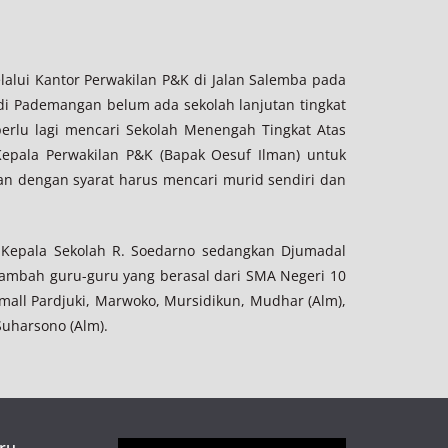
lalui Kantor Perwakilan P&K di Jalan Salemba pada
i Pademangan belum ada sekolah lanjutan tingkat
erlu lagi mencari Sekolah Menengah Tingkat Atas
epala Perwakilan P&K (Bapak Oesuf Ilman) untuk
an dengan syarat harus mencari murid sendiri dan
n Kepala Sekolah R. Soedarno sedangkan Djumadal
itambah guru-guru yang berasal dari SMA Negeri 10
jamall Pardjuki, Marwoko, Mursidikun, Mudhar (Alm),
Suharsono (Alm).