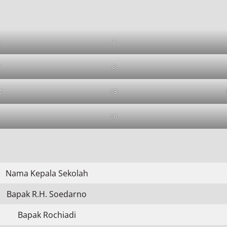
3
8
2
13
16
Nama Kepala Sekolah
Bapak R.H. Soedarno
Bapak Rochiadi