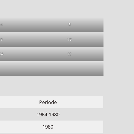
4
5
9
10
14
15
Periode
1964-1980
1980