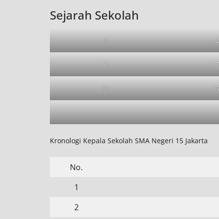
Sejarah Sekolah
1
2
6
7
11
1
Kronologi Kepala Sekolah SMA Negeri 15 Jakarta
No.
1
2