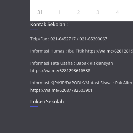
31
1
2
3
4
Kontak Sekolah :
Telp/Fax : 021-6452717 / 021-65300067
Informasi Humas : Ibu Titik
https://wa.me/6281281
Informasi Tata Usaha : Bapak Riskiansyah
https://wa.me/6281293616538
Informasi KJP/KIP/DAPODIK/Mutasi Siswa : Pak Alim
https://wa.me/62087782503901
Lokasi Sekolah