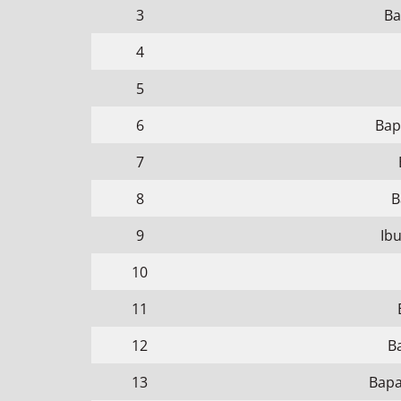
3
Ba
4
5
6
Bap
7
8
B
9
Ibu
10
11
12
B
13
Bapa