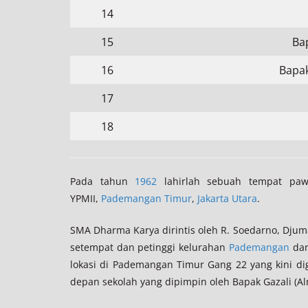
14
15
Ba
16
Bapak
17
18
Pada tahun
1962
lahirlah sebuah tempat paw
YPMII,
Pademangan Timur
,
Jakarta Utara
.
SMA Dharma Karya dirintis oleh R. Soedarno, Dju
setempat dan petinggi kelurahan
Pademangan
dan
lokasi di Pademangan Timur Gang 22 yang kini d
depan sekolah yang dipimpin oleh Bapak Gazali (A