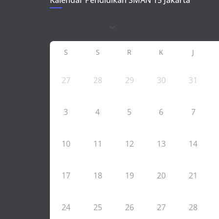
Kalendar Pendidikan SMAN 15 Jakarta
S
S
R
K
J
27
28
29
30
31
3
4
5
6
7
10
11
12
13
14
17
18
19
20
21
24
25
26
27
28