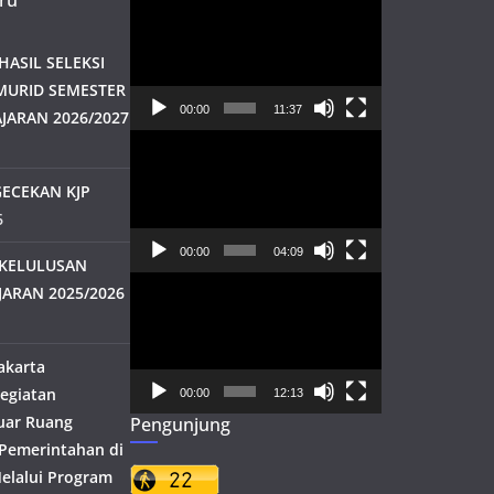
ru
Pemutar
Video
ASIL SELEKSI
MURID SEMESTER
00:00
11:37
JARAN 2026/2027
Pemutar
Video
ECEKAN KJP
6
00:00
04:09
KELULUSAN
Pemutar
JARAN 2025/2026
Video
akarta
egiatan
00:00
12:13
uar Ruang
Pengunjung
h Pemerintahan di
elalui Program