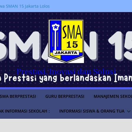
a SMAN 15 Jakarta Lolos
ruan Tinggi Negeri Tahun
 PERPINDAHAN MURID
RAN 2026/2027
LUS
SWA TAHUN AJARAN
anakan kegiatan
jahi Sejarah Pemerintahan di
m “Istana untuk Anak Sekolah”
Prestasi, Inovasi dan Solusi
ISWA BERPRESTASI
GURU BERPRESTASI
MANAJEMEN SEKO
K INFORMASI SEKOLAH :
INFORMASI SISWA & ORANG TUA