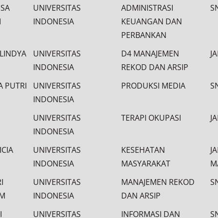
SSA
UNIVERSITAS
ADMINISTRASI
S
I
INDONESIA
KEUANGAN DAN
PERBANKAN
LINDYA
UNIVERSITAS
D4 MANAJEMEN
J
INDONESIA
REKOD DAN ARSIP
A PUTRI
UNIVERSITAS
PRODUKSI MEDIA
S
INDONESIA
UNIVERSITAS
TERAPI OKUPASI
J
INDONESIA
ICIA
UNIVERSITAS
KESEHATAN
J
INDONESIA
MASYARAKAT
M
I
UNIVERSITAS
MANAJEMEN REKOD
S
IM
INDONESIA
DAN ARSIP
I
UNIVERSITAS
INFORMASI DAN
S