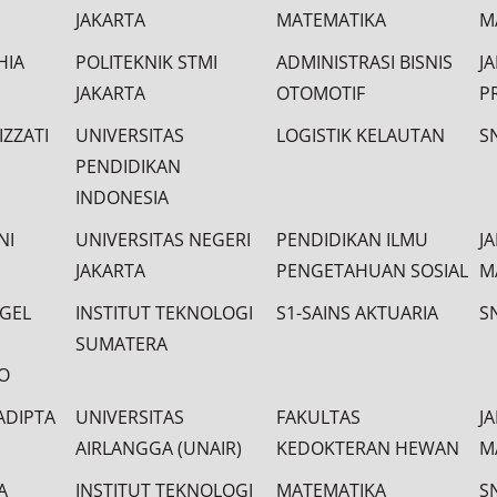
JAKARTA
MATEMATIKA
M
HIA
POLITEKNIK STMI
ADMINISTRASI BISNIS
J
JAKARTA
OTOMOTIF
P
IZZATI
UNIVERSITAS
LOGISTIK KELAUTAN
S
PENDIDIKAN
INDONESIA
NI
UNIVERSITAS NEGERI
PENDIDIKAN ILMU
J
JAKARTA
PENGETAHUAN SOSIAL
M
GEL
INSTITUT TEKNOLOGI
S1-SAINS AKTUARIA
S
SUMATERA
O
ADIPTA
UNIVERSITAS
FAKULTAS
J
AIRLANGGA (UNAIR)
KEDOKTERAN HEWAN
M
A
INSTITUT TEKNOLOGI
MATEMATIKA
S