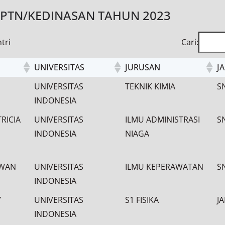
 PTN/KEDINASAN TAHUN 2023
tri
Cari:
UNIVERSITAS
JURUSAN
J
UNIVERSITAS
JURUSAN
J
UNIVERSITAS
TEKNIK KIMIA
S
INDONESIA
RICIA
UNIVERSITAS
ILMU ADMINISTRASI
S
INDONESIA
NIAGA
AWAN
UNIVERSITAS
ILMU KEPERAWATAN
S
INDONESIA
Y
UNIVERSITAS
S1 FISIKA
J
INDONESIA