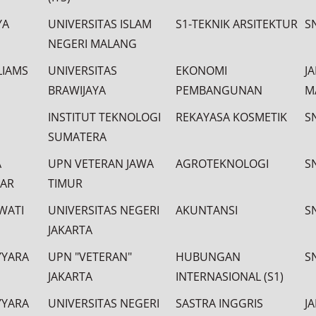
YA
UNIVERSITAS ISLAM
S1-TEKNIK ARSITEKTUR
S
NEGERI MALANG
LIAMS
UNIVERSITAS
EKONOMI
J
BRAWIJAYA
PEMBANGUNAN
M
INSTITUT TEKNOLOGI
REKAYASA KOSMETIK
S
SUMATERA
A
UPN VETERAN JAWA
AGROTEKNOLOGI
S
GAR
TIMUR
WATI
UNIVERSITAS NEGERI
AKUNTANSI
S
JAKARTA
YYARA
UPN "VETERAN"
HUBUNGAN
S
JAKARTA
INTERNASIONAL (S1)
YYARA
UNIVERSITAS NEGERI
SASTRA INGGRIS
J