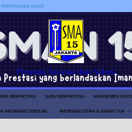
 PERPINDAHAN MURID
RAN 2026/2027
LUS
SWA TAHUN AJARAN
anakan kegiatan
jahi Sejarah Pemerintahan di
m “Istana untuk Anak Sekolah”
a SMAN 15 Jakarta Lolos
ruan Tinggi Negeri Tahun
Prestasi, Inovasi dan Solusi
ISWA BERPRESTASI
GURU BERPRESTASI
MANAJEMEN SEKO
K INFORMASI SEKOLAH :
INFORMASI SISWA & ORANG TUA