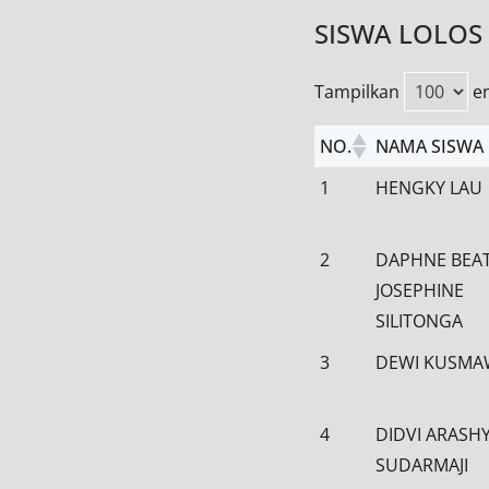
SISWA LOLOS
Tampilkan
en
NO.
NAMA SISWA
NO.
NAMA SISWA
1
HENGKY LAU
2
DAPHNE BEAT
JOSEPHINE
SILITONGA
3
DEWI KUSM
4
DIDVI ARASH
SUDARMAJI