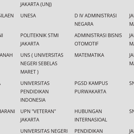
JAKARTA (UNJ)
SILAEN
UNESA
D IV ADMINISTRASI
J
NEGARA
M
NI
POLITEKNIK STMI
ADMINISTRASI BISNIS
J
JAKARTA
OTOMOTIF
M
WANAH
UNS ( UNIVERSITAS
MATEMATIKA
J
NEGERI SEBELAS
M
MARET )
A
UNIVERSITAS
PGSD KAMPUS
S
PENDIDIKAN
PURWAKARTA
INDONESIA
IBARANI
UPN "VETERAN"
HUBUNGAN
S
JAKARTA
INTERNASIOAL
UNIVERSITAS NEGERI
PENDIDIKAN
J