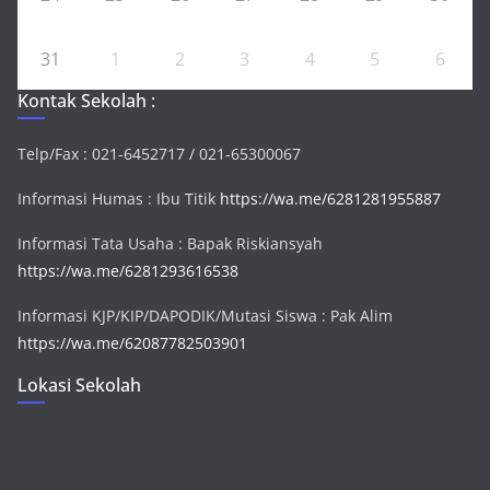
31
1
2
3
4
5
6
Kontak Sekolah :
Telp/Fax : 021-6452717 / 021-65300067
Informasi Humas : Ibu Titik
https://wa.me/6281281955887
Informasi Tata Usaha : Bapak Riskiansyah
https://wa.me/6281293616538
Informasi KJP/KIP/DAPODIK/Mutasi Siswa : Pak Alim
https://wa.me/62087782503901
Lokasi Sekolah