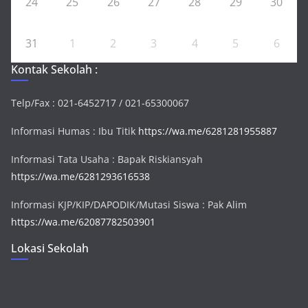
24
25
26
27
28
29
30
31
1
2
3
4
5
6
Kontak Sekolah :
Telp/Fax : 021-6452717 / 021-65300067
Informasi Humas : Ibu Titik
https://wa.me/6281281955887
Informasi Tata Usaha : Bapak Riskiansyah
https://wa.me/6281293616538
Informasi KJP/KIP/DAPODIK/Mutasi Siswa : Pak Alim
https://wa.me/62087782503901
Lokasi Sekolah