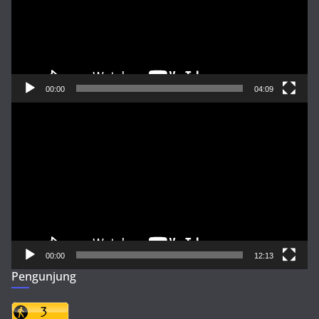
00:00
04:09
Pemutar
Video
00:00
12:13
Pengunjung