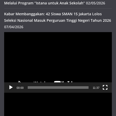
Melalui Program “Istana untuk Anak Sekolah”
02/05/2026
Kabar Membanggakan: 42 Siswa SMAN 15 Jakarta Lolos
Seleksi Nasional Masuk Perguruan Tinggi Negeri Tahun 2026
07/04/2026
Pemutar
Video
00:00
11:37
Pemutar
Video