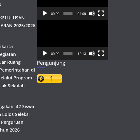
6
00:00
04:09
KELULUSAN
Pemutar
JARAN 2025/2026
Video
akarta
egiatan
00:00
12:13
uar Ruang
Pengunjung
h Pemerintahan di
elalui Program
nak Sekolah”
akan: 42 Siswa
 Lolos Seleksi
 Perguruan
ahun 2026