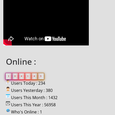
Online :
1
0
4
1
4
3
Users Today : 234
Users Yesterday : 380
Users This Month : 1432
Users This Year : 56958
Who's Online : 1