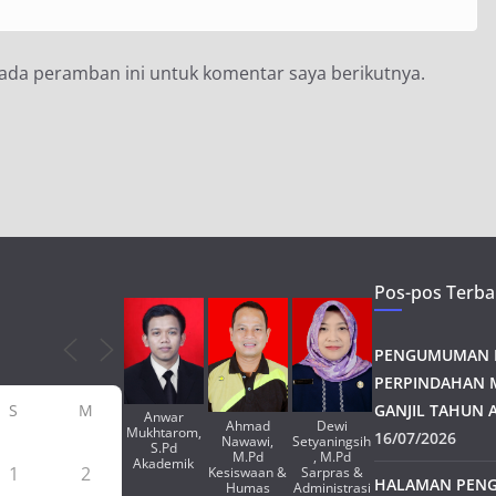
pada peramban ini untuk komentar saya berikutnya.
Pos-pos Terba
PENGUMUMAN H
PERPINDAHAN 
S
M
GANJIL TAHUN A
Anwar
Ahmad
Dewi
Mukhtarom,
16/07/2026
Nawawi,
Setyaningsih
S.Pd
M.Pd
, M.Pd
Akademik
1
2
Kesiswaan &
Sarpras &
HALAMAN PENG
Humas
Administrasi