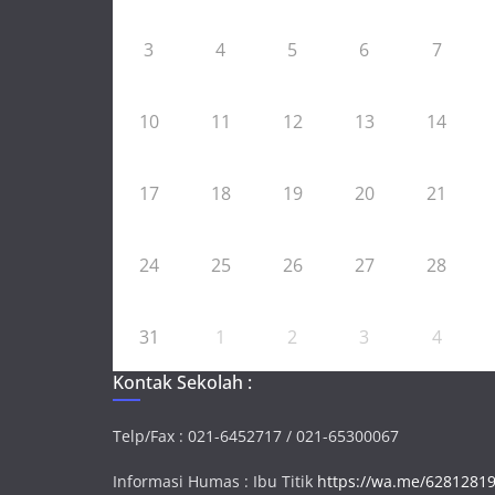
3
4
5
6
7
10
11
12
13
14
17
18
19
20
21
24
25
26
27
28
31
1
2
3
4
Kontak Sekolah :
Telp/Fax : 021-6452717 / 021-65300067
Informasi Humas : Ibu Titik
https://wa.me/6281281