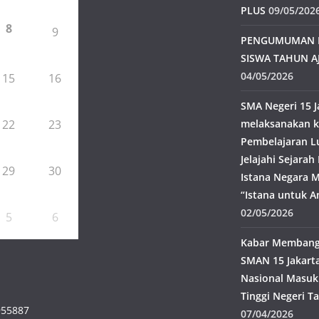
PLUS
09/05/202
8
9
PENGUMUMAN 
SISWA TAHUN A
04/05/2026
15
16
SMA Negeri 15 J
22
23
melaksanakan k
Pembelajaran L
Jelajahi Sejara
29
30
Istana Negara M
“Istana untuk A
02/05/2026
5
6
Kabar Membangg
SMAN 15 Jakarta
Nasional Masuk
Tinggi Negeri T
955887
07/04/2026