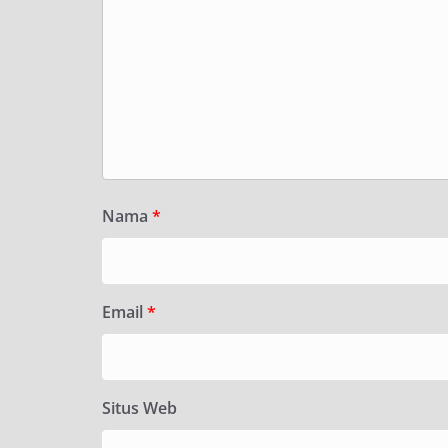
Nama
*
Email
*
Situs Web