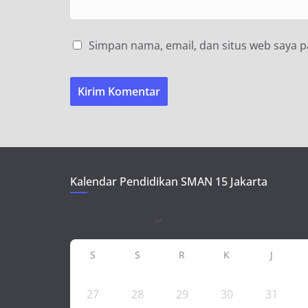
Simpan nama, email, dan situs web saya 
Kalendar Pendidikan SMAN 15 Jakarta
S
S
R
K
J
27
28
29
30
31