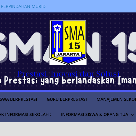
 PERPINDAHAN MURID
RAN 2026/2027
LUS
SWA TAHUN AJARAN
anakan kegiatan
jahi Sejarah Pemerintahan di
m “Istana untuk Anak Sekolah”
a SMAN 15 Jakarta Lolos
ruan Tinggi Negeri Tahun
Prestasi, Inovasi dan Solusi
ISWA BERPRESTASI
GURU BERPRESTASI
MANAJEMEN SEKO
K INFORMASI SEKOLAH :
INFORMASI SISWA & ORANG TUA