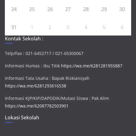
24
25
26
27
28
29
30
31
1
2
3
4
5
6
Kontak Sekolah :
Telp/Fax : 021-6452717 / 021-65300067
Informasi Humas : Ibu Titik
https://wa.me/6281281955887
Informasi Tata Usaha : Bapak Riskiansyah
https://wa.me/6281293616538
Informasi KJP/KIP/DAPODIK/Mutasi Siswa : Pak Alim
https://wa.me/62087782503901
Lokasi Sekolah