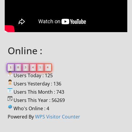
Online :
1
0
3
4
5
4
Users Today : 125
Users Yesterday : 136
Users This Month : 743
Users This Year : 56269
Who's Online : 4
Powered By
WPS Visitor Counter