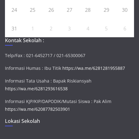
24
25
26
27
28
29
30
31
1
2
3
4
5
6
Kontak Sekolah :
Telp/Fax : 021-6452717 / 021-65300067
Informasi Humas : Ibu Titik
https://wa.me/6281281955887
Informasi Tata Usaha : Bapak Riskiansyah
https://wa.me/6281293616538
Informasi KJP/KIP/DAPODIK/Mutasi Siswa : Pak Alim
https://wa.me/62087782503901
Lokasi Sekolah