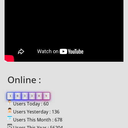
Online :
1
0
3
3
8
9
Users Today : 60
Users Yesterday : 136
Users This Month : 678
Users This Year : 56204