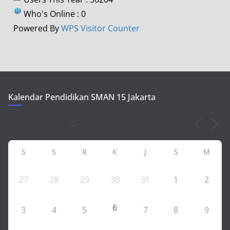
Who's Online : 0
Powered By
WPS Visitor Counter
Kalendar Pendidikan SMAN 15 Jakarta
S
S
R
K
J
S
M
27
28
29
30
31
1
2
6
3
4
5
7
8
9