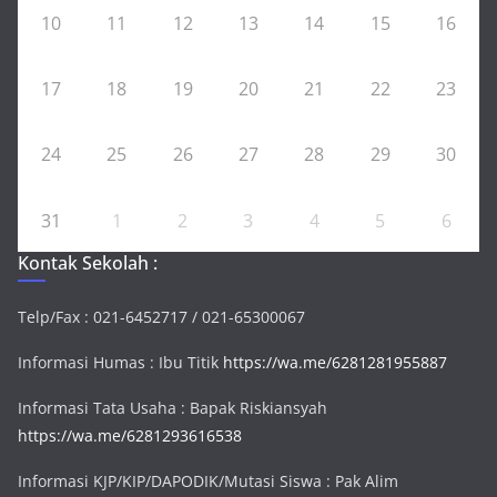
10
11
12
13
14
15
16
17
18
19
20
21
22
23
24
25
26
27
28
29
30
31
1
2
3
4
5
6
Kontak Sekolah :
Telp/Fax : 021-6452717 / 021-65300067
Informasi Humas : Ibu Titik
https://wa.me/6281281955887
Informasi Tata Usaha : Bapak Riskiansyah
https://wa.me/6281293616538
Informasi KJP/KIP/DAPODIK/Mutasi Siswa : Pak Alim