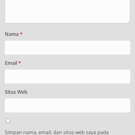
Nama
*
Email
*
Situs Web
Simpan nama, email, dan situs web saya pada