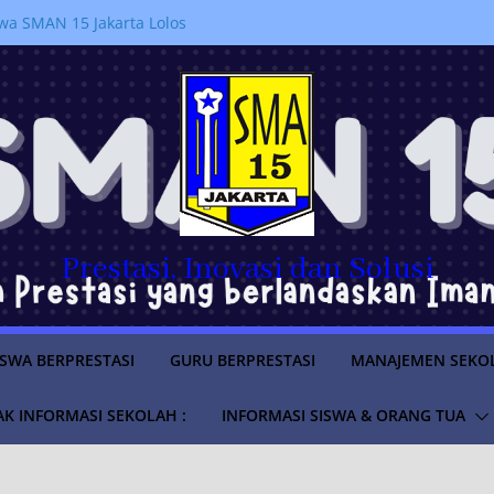
a SMAN 15 Jakarta Lolos
ruan Tinggi Negeri Tahun
 PERPINDAHAN MURID
RAN 2026/2027
LUS
SWA TAHUN AJARAN
anakan kegiatan
jahi Sejarah Pemerintahan di
m “Istana untuk Anak Sekolah”
Prestasi, Inovasi dan Solusi
ISWA BERPRESTASI
GURU BERPRESTASI
MANAJEMEN SEKO
K INFORMASI SEKOLAH :
INFORMASI SISWA & ORANG TUA