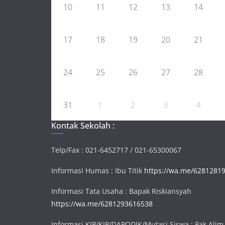
10
11
12
13
14
17
18
19
20
21
24
25
26
27
28
31
1
2
3
4
Kontak Sekolah :
Telp/Fax : 021-6452717 / 021-65300067
Informasi Humas : Ibu Titik
https://wa.me/6281281
Informasi Tata Usaha : Bapak Riskiansyah
https://wa.me/6281293616538
Informasi KJP/KIP/DAPODIK/Mutasi Siswa : Pak Alim