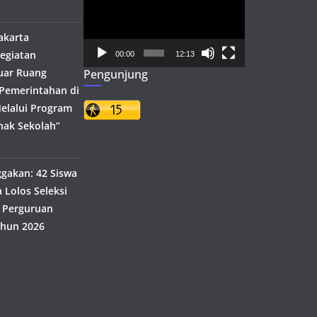
Video
akarta
egiatan
00:00
12:13
uar Ruang
Pengunjung
h Pemerintahan di
elalui Program
nak Sekolah”
akan: 42 Siswa
 Lolos Seleksi
 Perguruan
ahun 2026