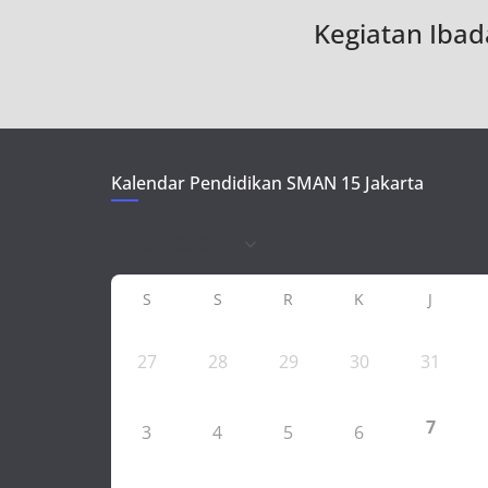
Kegiatan Iba
Kalendar Pendidikan SMAN 15 Jakarta
S
S
R
K
J
27
28
29
30
31
7
3
4
5
6