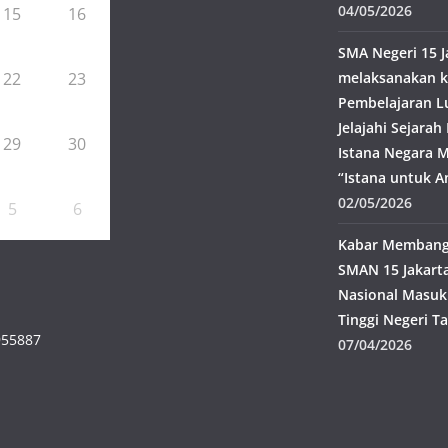
04/05/2026
15
16
SMA Negeri 15 J
22
23
melaksanakan k
Pembelajaran L
Jelajahi Sejara
29
30
Istana Negara M
“Istana untuk A
02/05/2026
5
6
Kabar Membangg
SMAN 15 Jakarta
Nasional Masuk
Tinggi Negeri T
955887
07/04/2026