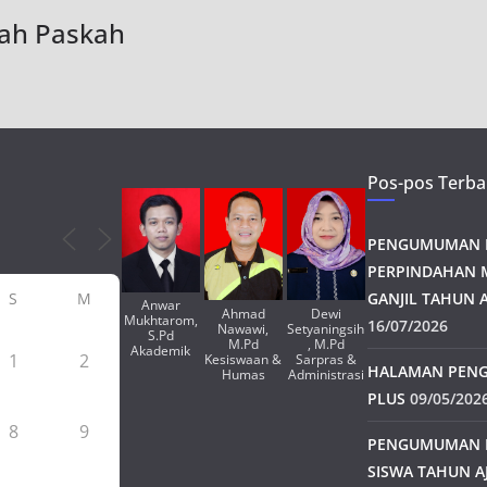
dah Paskah
Pos-pos Terba
PENGUMUMAN H
PERPINDAHAN 
S
M
GANJIL TAHUN A
Anwar
Ahmad
Dewi
Mukhtarom,
16/07/2026
Nawawi,
Setyaningsih
S.Pd
M.Pd
, M.Pd
Akademik
1
2
Kesiswaan &
Sarpras &
HALAMAN PENG
Humas
Administrasi
PLUS
09/05/202
8
9
PENGUMUMAN 
SISWA TAHUN A