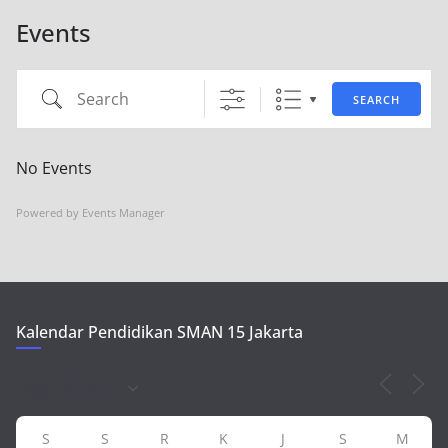
Events
Search
SEARCH
No Events
Powered by
Events Manager
Kalendar Pendidikan SMAN 15 Jakarta
S
S
R
K
J
S
M