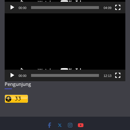
00:00
04:09
Pemutar
Video
00:00
12:13
Pengunjung