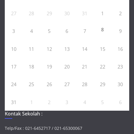
27
28
29
30
31
1
2
8
3
4
5
6
7
9
10
11
12
13
14
15
16
17
18
19
20
21
22
23
24
25
26
27
28
29
30
31
1
2
3
4
5
6
Kontak Sekolah :
Telp/Fax : 021-6452717 / 021-65300067