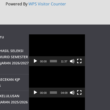
Powered By
WPS Visitor Counter
ru
Pemutar
Video
ASIL SELEKSI
MURID SEMESTER
00:00
11:37
JARAN 2026/2027
Pemutar
Video
ECEKAN KJP
6
00:00
04:09
KELULUSAN
Pemutar
JARAN 2025/2026
Video