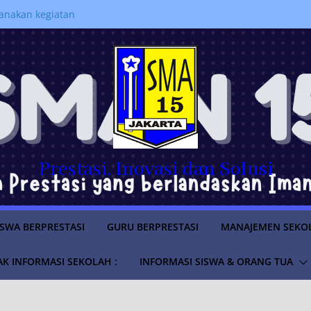
anakan kegiatan
jahi Sejarah Pemerintahan di
m “Istana untuk Anak Sekolah”
a SMAN 15 Jakarta Lolos
ruan Tinggi Negeri Tahun
 PERPINDAHAN MURID
RAN 2026/2027
LUS
SWA TAHUN AJARAN
Prestasi, Inovasi dan Solusi
ISWA BERPRESTASI
GURU BERPRESTASI
MANAJEMEN SEKO
K INFORMASI SEKOLAH :
INFORMASI SISWA & ORANG TUA