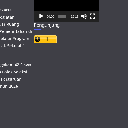
akarta
egiatan
00:00
12:13
uar Ruang
Pengunjung
h Pemerintahan di
elalui Program
nak Sekolah”
akan: 42 Siswa
 Lolos Seleksi
 Perguruan
ahun 2026