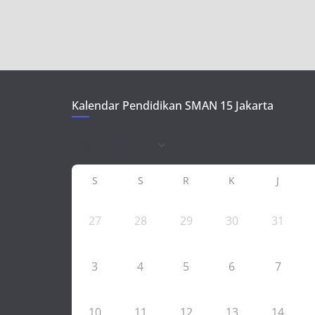
Kalendar Pendidikan SMAN 15 Jakarta
S
S
R
K
J
27
28
29
30
31
3
4
5
6
7
10
11
12
13
14