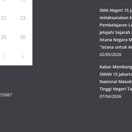
SMA Negeri 15 J
22
23
melaksanakan k
Pembelajaran L
Jelajahi Sejara
29
30
Istana Negara M
“Istana untuk A
02/05/2026
5
6
Kabar Membangg
SMAN 15 Jakarta
Nasional Masuk
Tinggi Negeri T
955887
07/04/2026