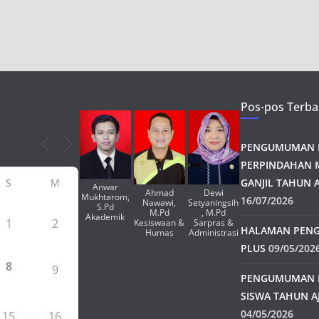
Pos-pos Terba
PENGUMUMAN H
PERPINDAHAN 
S
M
GANJIL TAHUN A
Anwar
Ahmad
Dewi
Mukhtarom,
16/07/2026
Nawawi,
Setyaningsih
S.Pd
M.Pd
, M.Pd
Akademik
1
2
Kesiswaan &
Sarpras &
HALAMAN PENG
Humas
Administrasi
PLUS
09/05/202
8
9
PENGUMUMAN 
SISWA TAHUN A
04/05/2026
15
16