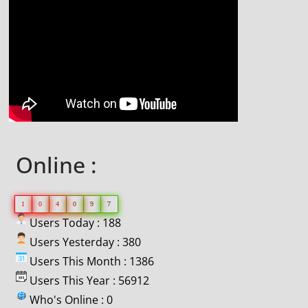
Online :
1
0
4
0
9
7
Users Today : 188
Users Yesterday : 380
Users This Month : 1386
Users This Year : 56912
Who's Online : 0