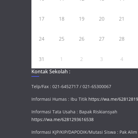
17
18
19
20
21
24
25
26
27
28
31
1
2
3
4
Kontak Sekolah :
Telp/Fax : 021-6452717 / 021-65300067
Informasi Humas : Ibu Titik
https://wa.me/6281281
Informasi Tata Usaha : Bapak Riskiansyah
https://wa.me/6281293616538
Informasi KJP/KIP/DAPODIK/Mutasi Siswa : Pak Alim