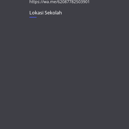
https://wa.me/62087782503901
Lokasi Sekolah