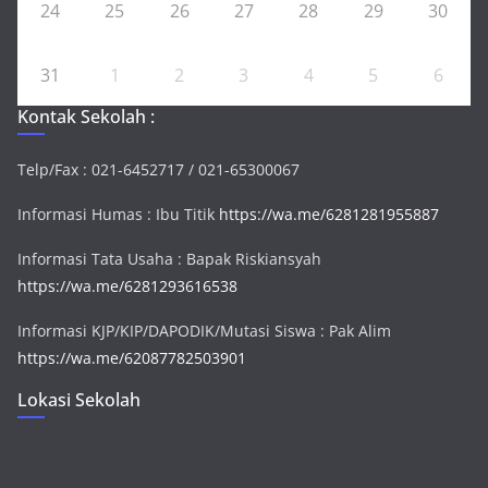
24
25
26
27
28
29
30
31
1
2
3
4
5
6
Kontak Sekolah :
Telp/Fax : 021-6452717 / 021-65300067
Informasi Humas : Ibu Titik
https://wa.me/6281281955887
Informasi Tata Usaha : Bapak Riskiansyah
https://wa.me/6281293616538
Informasi KJP/KIP/DAPODIK/Mutasi Siswa : Pak Alim
https://wa.me/62087782503901
Lokasi Sekolah