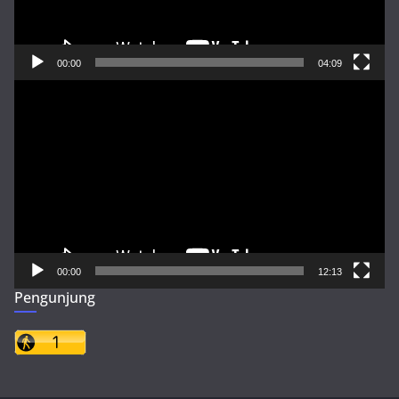
00:00
04:09
Pemutar
Video
00:00
12:13
Pengunjung