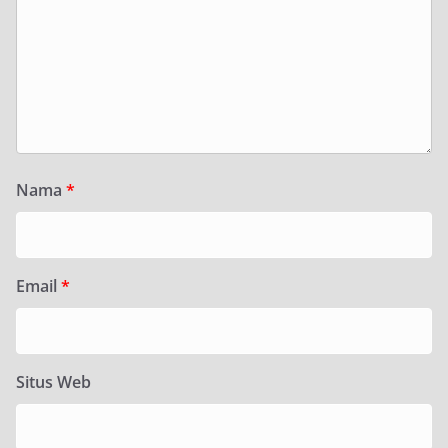
Nama
*
Email
*
Situs Web