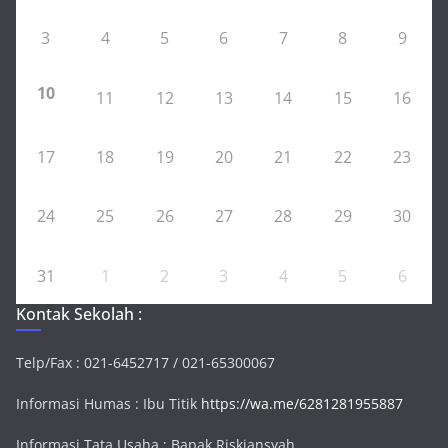
3
4
5
6
7
8
9
10
11
12
13
14
15
16
17
18
19
20
21
22
23
24
25
26
27
28
29
30
31
1
2
3
4
5
6
Kontak Sekolah :
Telp/Fax : 021-6452717 / 021-65300067
Informasi Humas : Ibu Titik
https://wa.me/6281281955887
Informasi Tata Usaha : Bapak Riskiansyah