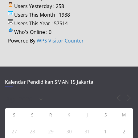
Users Yesterday : 258
Users This Month : 1988
Users This Year : 57514
Who's Online : 0
Powered By
WPS Visitor Counter
Kalendar Pendidikan SMAN 15 Jakarta
S
S
R
K
J
S
M
27
28
29
30
31
1
2