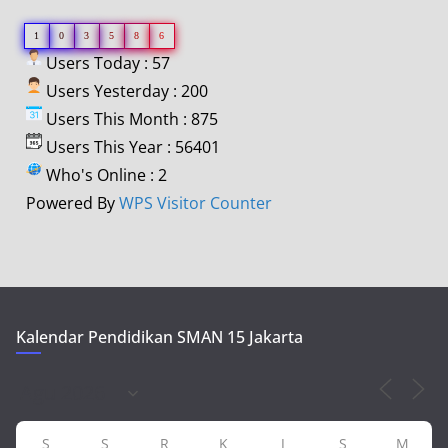
1
0
3
5
8
6
Users Today : 57
Users Yesterday : 200
Users This Month : 875
Users This Year : 56401
Who's Online : 2
Powered By
WPS Visitor Counter
Kalendar Pendidikan SMAN 15 Jakarta
S
S
R
K
J
S
M