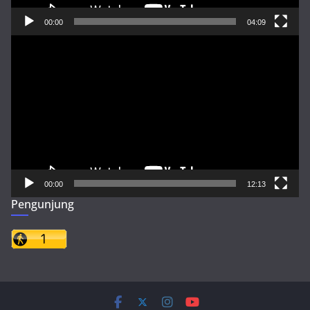
00:00
04:09
Pemutar
Video
00:00
12:13
Pengunjung