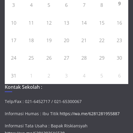
9
3
4
5
6
7
8
10
11
12
13
14
15
16
17
18
19
20
21
22
23
24
25
26
27
28
29
30
31
1
2
3
4
5
6
Kontak Sekolah :
Telp/Fax : 021-6452717 / 021-65300067
Informasi Humas : Ibu Titik
https://wa.me/6281281955887
Informasi Tata Usaha : Bapak Riskiansyah