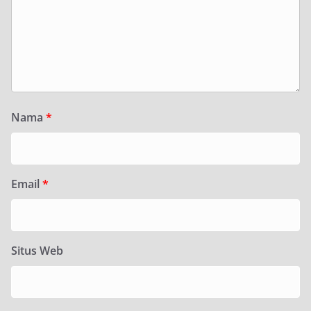
Nama
*
Email
*
Situs Web