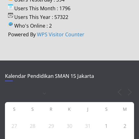
Users This Month : 1796
Users This Year : 57322
Who's Online : 2
Powered By
WPS Visitor Counter
Kalendar Pendidikan SMAN 15 Jakarta
S
S
R
K
J
S
M
27
28
29
30
31
1
2