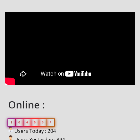
Online :
1
0
4
5
0
7
Users Today : 204
Users Yesterday : 394