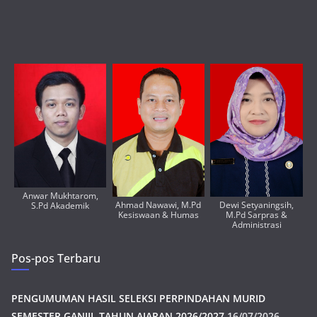
Anwar Mukhtarom,
Ahmad Nawawi, M.Pd
Dewi Setyaningsih,
S.Pd Akademik
Kesiswaan & Humas
M.Pd Sarpras &
Administrasi
Pos-pos Terbaru
PENGUMUMAN HASIL SELEKSI PERPINDAHAN MURID
SEMESTER GANJIL TAHUN AJARAN 2026/2027
16/07/2026