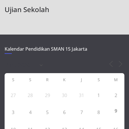
Ujian Sekolah
Kalendar Pendidikan SMAN 15 Jakarta
S
S
R
K
J
S
M
27
28
29
30
31
1
2
9
3
4
5
6
7
8