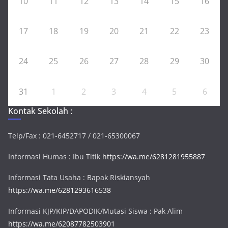
10
11
12
13
14
15
16
17
18
19
20
21
22
23
24
25
26
27
28
29
30
31
1
2
3
4
5
6
Kontak Sekolah :
Telp/Fax : 021-6452717 / 021-65300067
Informasi Humas : Ibu Titik
https://wa.me/6281281955887
Informasi Tata Usaha : Bapak Riskiansyah
https://wa.me/6281293616538
Informasi KJP/KIP/DAPODIK/Mutasi Siswa : Pak Alim
https://wa.me/62087782503901