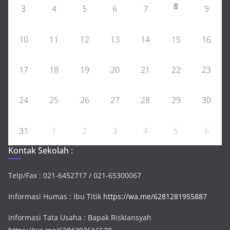
8
3
4
5
6
7
9
10
11
12
13
14
15
16
17
18
19
20
21
22
23
24
25
26
27
28
29
30
31
1
2
3
4
5
6
Kontak Sekolah :
Telp/Fax : 021-6452717 / 021-65300067
Informasi Humas : Ibu Titik
https://wa.me/6281281955887
Informasi Tata Usaha : Bapak Riskiansyah