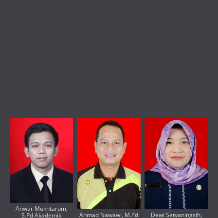
Anwar Mukhtarom,
Ahmad Nawawi, M.Pd
Dewi Setyaningsih,
S.Pd Akademik