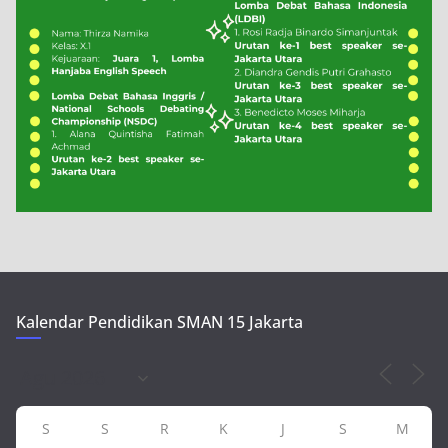
Kalendar Pendidikan SMAN 15 Jakarta
S
S
R
K
J
S
M