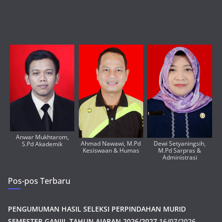
Anwar Mukhtarom,
Ahmad Nawawi, M.Pd
Dewi Setyaningsih,
S.Pd Akademik
Kesiswaan & Humas
M.Pd Sarpras &
Administrasi
Pos-pos Terbaru
PENGUMUMAN HASIL SELEKSI PERPINDAHAN MURID
SEMESTER GANJIL TAHUN AJARAN 2026/2027
16/07/2026