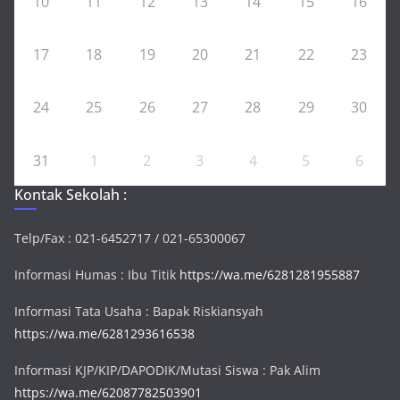
10
11
12
13
14
15
16
17
18
19
20
21
22
23
24
25
26
27
28
29
30
31
1
2
3
4
5
6
Kontak Sekolah :
Telp/Fax : 021-6452717 / 021-65300067
Informasi Humas : Ibu Titik
https://wa.me/6281281955887
Informasi Tata Usaha : Bapak Riskiansyah
https://wa.me/6281293616538
Informasi KJP/KIP/DAPODIK/Mutasi Siswa : Pak Alim
https://wa.me/62087782503901