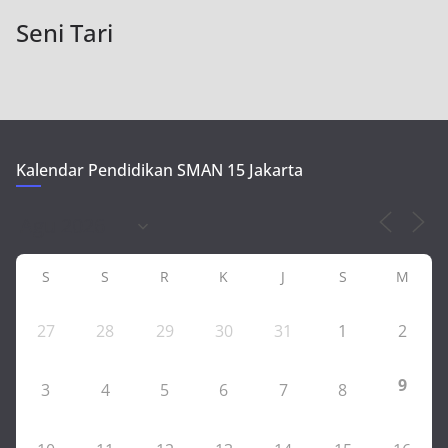
Seni Tari
Kalendar Pendidikan SMAN 15 Jakarta
S
S
R
K
J
S
M
27
28
29
30
31
1
2
9
3
4
5
6
7
8