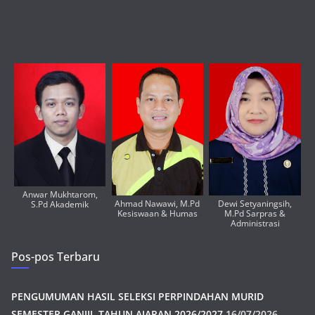
Anwar Mukhtarom,
Ahmad Nawawi, M.Pd
Dewi Setyaningsih,
S.Pd Akademik
Kesiswaan & Humas
M.Pd Sarpras &
Administrasi
Pos-pos Terbaru
PENGUMUMAN HASIL SELEKSI PERPINDAHAN MURID
SEMESTER GANJIL TAHUN AJARAN 2026/2027
16/07/2026