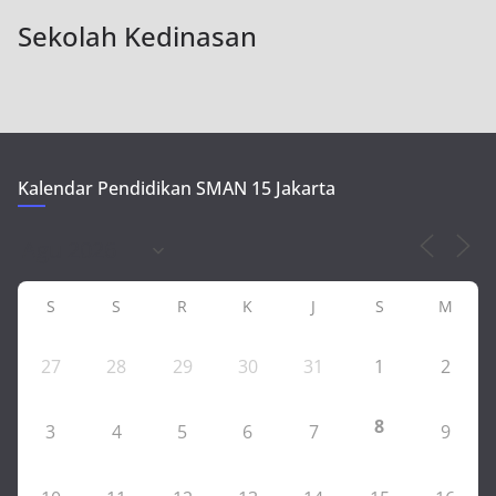
Sekolah Kedinasan
Kalendar Pendidikan SMAN 15 Jakarta
S
S
R
K
J
S
M
27
28
29
30
31
1
2
8
3
4
5
6
7
9