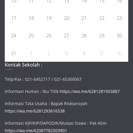
10
11
12
13
14
15
16
17
18
19
20
21
22
23
24
25
26
27
28
29
30
31
1
2
3
4
5
6
Kontak Sekolah :
Telp/Fax : 021-6452717 / 021-65300067
Informasi Humas : Ibu Titik
https://wa.me/6281281955887
Informasi Tata Usaha : Bapak Riskiansyah
https://wa.me/6281293616538
Informasi KJP/KIP/DAPODIK/Mutasi Siswa : Pak Alim
https://wa.me/62087782503901