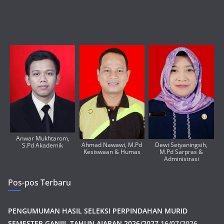
Anwar Mukhtarom,
Ahmad Nawawi, M.Pd
Dewi Setyaningsih,
S.Pd Akademik
Kesiswaan & Humas
M.Pd Sarpras &
Administrasi
Pos-pos Terbaru
PENGUMUMAN HASIL SELEKSI PERPINDAHAN MURID
SEMESTER GANJIL TAHUN AJARAN 2026/2027
16/07/2026