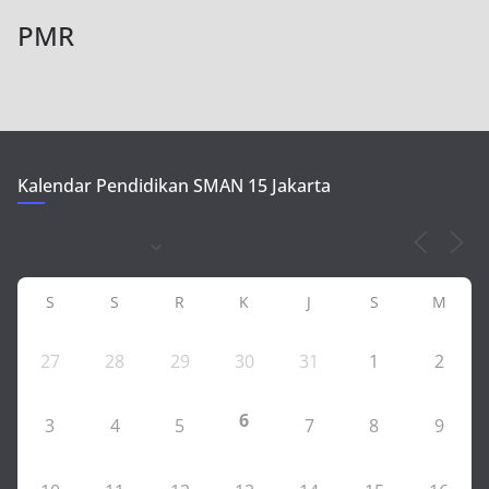
PMR
Kalendar Pendidikan SMAN 15 Jakarta
S
S
R
K
J
S
M
27
28
29
30
31
1
2
6
3
4
5
7
8
9