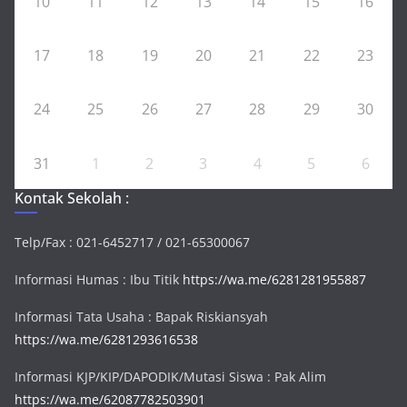
10
11
12
13
14
15
16
17
18
19
20
21
22
23
24
25
26
27
28
29
30
31
1
2
3
4
5
6
Kontak Sekolah :
Telp/Fax : 021-6452717 / 021-65300067
Informasi Humas : Ibu Titik
https://wa.me/6281281955887
Informasi Tata Usaha : Bapak Riskiansyah
https://wa.me/6281293616538
Informasi KJP/KIP/DAPODIK/Mutasi Siswa : Pak Alim
https://wa.me/62087782503901