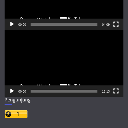
00:00
04:09
Pemutar
Video
00:00
12:13
Pengunjung