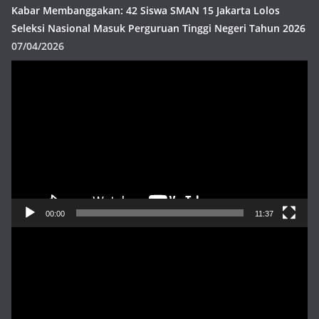
Kabar Membanggakan: 42 Siswa SMAN 15 Jakarta Lolos
Seleksi Nasional Masuk Perguruan Tinggi Negeri Tahun 2026
07/04/2026
Pemutar
Video
00:00
11:37
Pemutar
Video