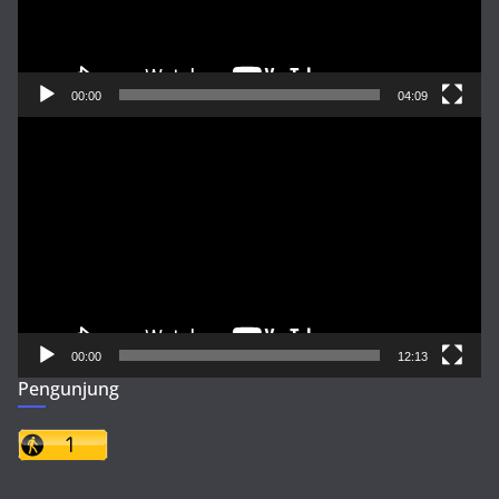
00:00
04:09
Pemutar
Video
00:00
12:13
Pengunjung