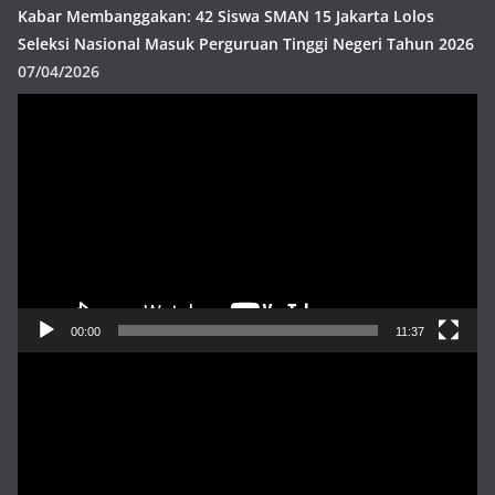
Kabar Membanggakan: 42 Siswa SMAN 15 Jakarta Lolos
Seleksi Nasional Masuk Perguruan Tinggi Negeri Tahun 2026
07/04/2026
Pemutar
Video
00:00
11:37
Pemutar
Video