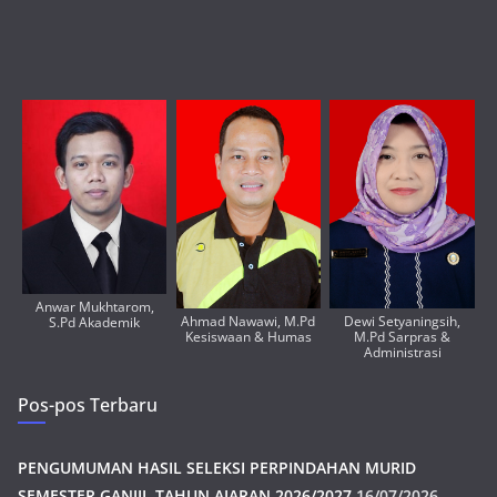
Anwar Mukhtarom,
Ahmad Nawawi, M.Pd
Dewi Setyaningsih,
S.Pd Akademik
Kesiswaan & Humas
M.Pd Sarpras &
Administrasi
Pos-pos Terbaru
PENGUMUMAN HASIL SELEKSI PERPINDAHAN MURID
SEMESTER GANJIL TAHUN AJARAN 2026/2027
16/07/2026