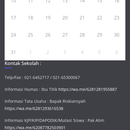
10
11
12
13
14
15
16
17
18
19
20
21
22
23
24
25
26
27
28
29
30
31
1
2
3
4
5
6
Kontak Sekolah :
Telp/Fax : 021-6452717 / 021-65300067
Informasi Humas : Ibu Titik
https://wa.me/6281281955887
Informasi Tata Usaha : Bapak Riskiansyah
https://wa.me/6281293616538
Informasi KJP/KIP/DAPODIK/Mutasi Siswa : Pak Alim
https://wa.me/62087782503901