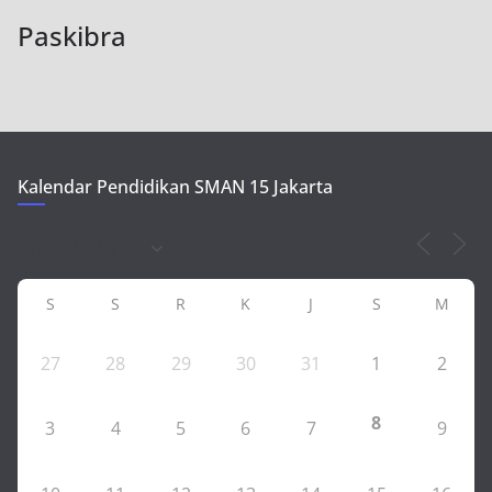
Paskibra
Kalendar Pendidikan SMAN 15 Jakarta
S
S
R
K
J
S
M
27
28
29
30
31
1
2
8
3
4
5
6
7
9