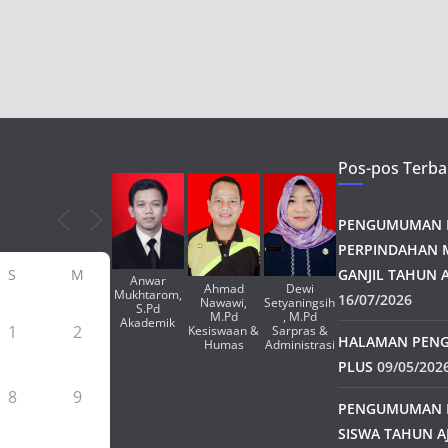
Pos-pos Terba
PENGUMUMAN H
PERPINDAHAN 
S
M
GANJIL TAHUN A
Anwar
Ahmad
Dewi
Mukhtarom,
16/07/2026
Nawawi,
Setyaningsih
S.Pd
M.Pd
, M.Pd
Akademik
1
2
Kesiswaan &
Sarpras &
HALAMAN PENG
Humas
Administrasi
PLUS
09/05/202
8
9
PENGUMUMAN 
SISWA TAHUN A