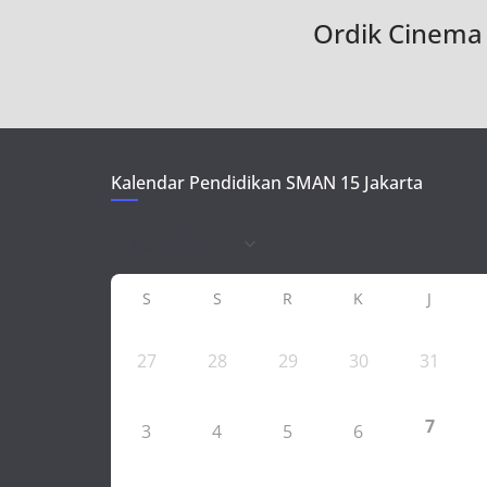
Ordik Cinema
Kalendar Pendidikan SMAN 15 Jakarta
S
S
R
K
J
27
28
29
30
31
7
3
4
5
6