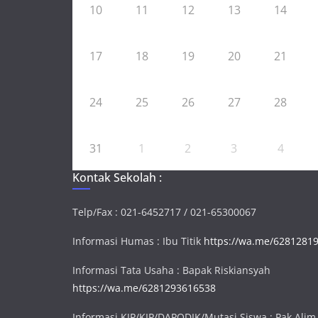
10
11
12
13
14
17
18
19
20
21
24
25
26
27
28
31
1
2
3
4
Kontak Sekolah :
Telp/Fax : 021-6452717 / 021-65300067
Informasi Humas : Ibu Titik
https://wa.me/6281281
Informasi Tata Usaha : Bapak Riskiansyah
https://wa.me/6281293616538
Informasi KJP/KIP/DAPODIK/Mutasi Siswa : Pak Alim