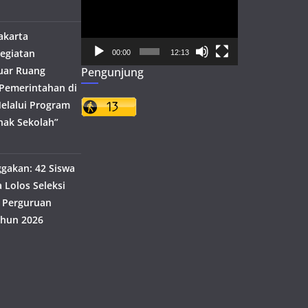
Video
akarta
egiatan
00:00
12:13
uar Ruang
Pengunjung
h Pemerintahan di
elalui Program
nak Sekolah”
akan: 42 Siswa
 Lolos Seleksi
 Perguruan
ahun 2026