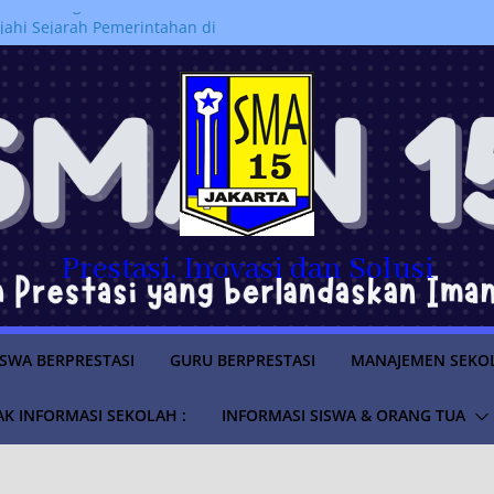
anakan kegiatan
jahi Sejarah Pemerintahan di
m “Istana untuk Anak Sekolah”
a SMAN 15 Jakarta Lolos
ruan Tinggi Negeri Tahun
 PERPINDAHAN MURID
RAN 2026/2027
LUS
SWA TAHUN AJARAN
Prestasi, Inovasi dan Solusi
ISWA BERPRESTASI
GURU BERPRESTASI
MANAJEMEN SEKO
K INFORMASI SEKOLAH :
INFORMASI SISWA & ORANG TUA