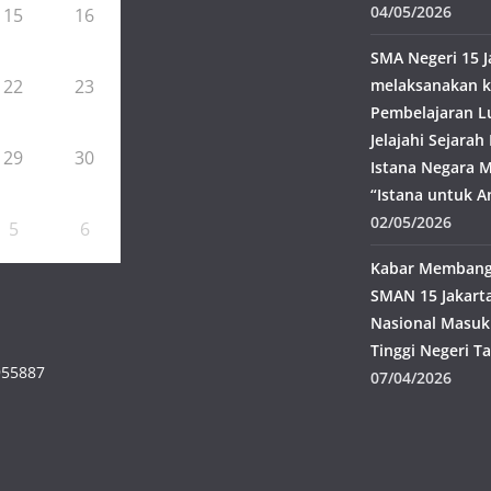
04/05/2026
15
16
SMA Negeri 15 J
22
23
melaksanakan k
Pembelajaran L
Jelajahi Sejara
29
30
Istana Negara M
“Istana untuk A
02/05/2026
5
6
Kabar Membangg
SMAN 15 Jakarta
Nasional Masuk
Tinggi Negeri T
955887
07/04/2026