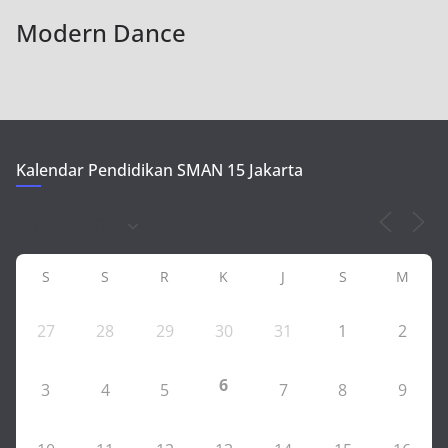
Modern Dance
Kalendar Pendidikan SMAN 15 Jakarta
S
S
R
K
J
S
M
27
28
29
30
31
1
2
6
3
4
5
7
8
9