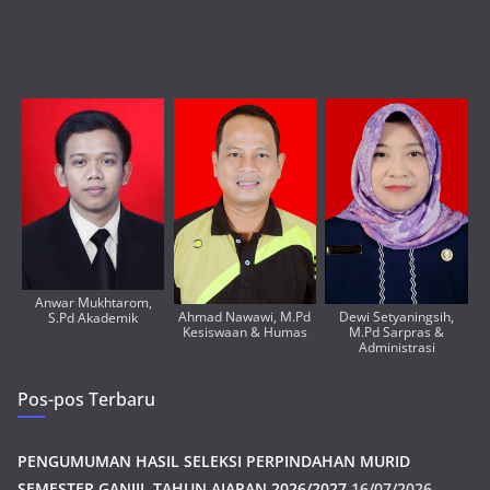
Anwar Mukhtarom,
Ahmad Nawawi, M.Pd
Dewi Setyaningsih,
S.Pd Akademik
Kesiswaan & Humas
M.Pd Sarpras &
Administrasi
Pos-pos Terbaru
PENGUMUMAN HASIL SELEKSI PERPINDAHAN MURID
SEMESTER GANJIL TAHUN AJARAN 2026/2027
16/07/2026