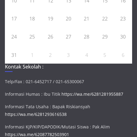
10
11
12
13
14
15
16
17
18
19
20
21
22
23
24
25
26
27
28
29
30
31
1
2
3
4
5
6
Kontak Sekolah :
Telp/Fax : 021-6452717 / 021-65300067
Informasi Humas : Ibu Titik
https://wa.me/6281281955887
Informasi Tata Usaha : Bapak Riskiansyah
https://wa.me/6281293616538
Informasi KJP/KIP/DAPODIK/Mutasi Siswa : Pak Alim
https://wa.me/62087782503901