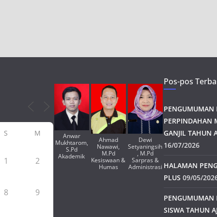
Pos-pos Terba
PENGUMUMAN H
PERPINDAHAN 
S
M
GANJIL TAHUN A
Anwar
Ahmad
Dewi
Mukhtarom,
16/07/2026
Nawawi,
Setyaningsih
S.Pd
M.Pd
, M.Pd
Akademik
1
2
Kesiswaan &
Sarpras &
HALAMAN PENG
Humas
Administrasi
PLUS
09/05/202
8
9
PENGUMUMAN 
SISWA TAHUN A