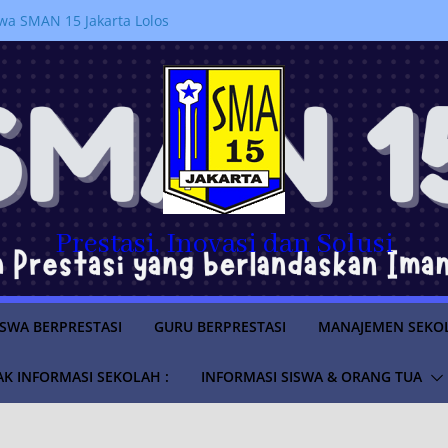
anakan kegiatan
jahi Sejarah Pemerintahan di
m “Istana untuk Anak Sekolah”
a SMAN 15 Jakarta Lolos
ruan Tinggi Negeri Tahun
 PERPINDAHAN MURID
RAN 2026/2027
LUS
SWA TAHUN AJARAN
Prestasi, Inovasi dan Solusi
ISWA BERPRESTASI
GURU BERPRESTASI
MANAJEMEN SEKO
K INFORMASI SEKOLAH :
INFORMASI SISWA & ORANG TUA