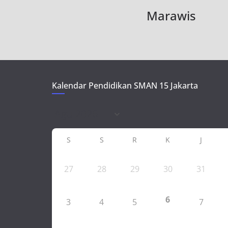
Marawis
Kalendar Pendidikan SMAN 15 Jakarta
S
S
R
K
J
27
28
29
30
31
6
3
4
5
7