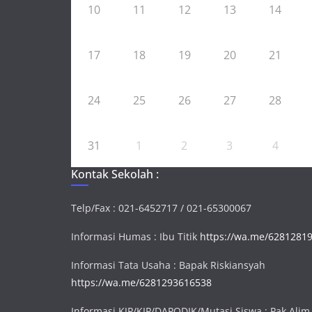
10
11
12
13
14
17
18
19
20
21
24
25
26
27
28
31
1
2
3
4
Kontak Sekolah :
Telp/Fax : 021-6452717 / 021-65300067
Informasi Humas : Ibu Titik
https://wa.me/6281281
Informasi Tata Usaha : Bapak Riskiansyah
https://wa.me/6281293616538
Informasi KJP/KIP/DAPODIK/Mutasi Siswa : Pak Alim