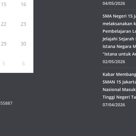
04/05/2026
15
16
SMA Negeri 15 J
22
23
melaksanakan k
Pembelajaran L
Jelajahi Sejara
29
30
Istana Negara M
“Istana untuk A
02/05/2026
5
6
Kabar Membangg
SMAN 15 Jakarta
Nasional Masuk
Tinggi Negeri T
955887
07/04/2026