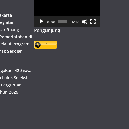
Video
akarta
egiatan
00:00
12:13
uar Ruang
Pengunjung
h Pemerintahan di
elalui Program
nak Sekolah”
akan: 42 Siswa
 Lolos Seleksi
 Perguruan
ahun 2026