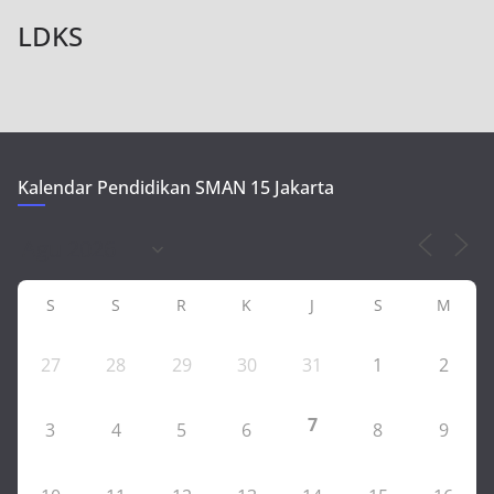
LDKS
Kalendar Pendidikan SMAN 15 Jakarta
S
S
R
K
J
S
M
27
28
29
30
31
1
2
7
3
4
5
6
8
9