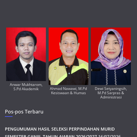
Anwar Mukhtarom,
Ahmad Nawawi, M.Pd
Dewi Setyaningsih,
S.Pd Akademik
Kesiswaan & Humas
M.Pd Sarpras &
Administrasi
Pos-pos Terbaru
PENGUMUMAN HASIL SELEKSI PERPINDAHAN MURID
SEMESTER GANJIL TAHUN AJARAN 2026/2027
16/07/2026