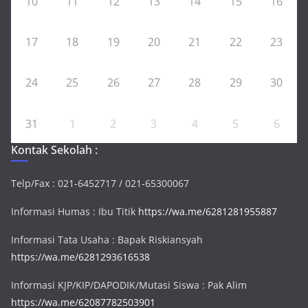
10
11
12
13
14
15
16
17
18
19
20
21
22
23
24
25
26
27
28
29
30
31
1
2
3
4
5
6
Kontak Sekolah :
Telp/Fax : 021-6452717 / 021-65300067
Informasi Humas : Ibu Titik
https://wa.me/6281281955887
Informasi Tata Usaha : Bapak Riskiansyah
https://wa.me/6281293616538
Informasi KJP/KIP/DAPODIK/Mutasi Siswa : Pak Alim
https://wa.me/62087782503901