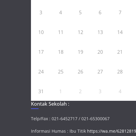
3
4
5
6
7
10
11
12
13
14
17
18
19
20
21
24
25
26
27
28
31
1
2
3
4
Kontak Sekolah :
Telp/Fax : 021-6452717 / 021-65300067
Informasi Humas : Ibu Titik
https://wa.me/6281281