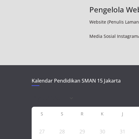
Pengelola We
Website (Penulis Laman
Media Sosial Instagram
Kalendar Pendidikan SMAN 15 Jakarta
S
S
R
K
J
27
28
29
30
31