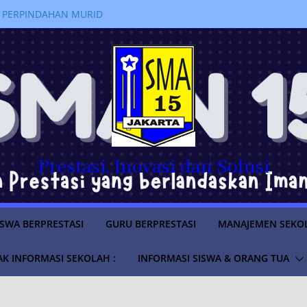
 PERPINDAHAN MURID
RAN 2026/2027
LUS
SWA TAHUN AJARAN
anakan kegiatan
jahi Sejarah Pemerintahan di
m “Istana untuk Anak Sekolah”
a SMAN 15 Jakarta Lolos
ruan Tinggi Negeri Tahun
Prestasi, Inovasi dan Solusi
ISWA BERPRESTASI
GURU BERPRESTASI
MANAJEMEN SEKO
K INFORMASI SEKOLAH :
INFORMASI SISWA & ORANG TUA