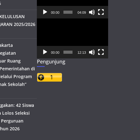
6
00:00
04:09
KELULUSAN
Pemutar
JARAN 2025/2026
Video
akarta
egiatan
00:00
12:13
uar Ruang
Pengunjung
h Pemerintahan di
elalui Program
nak Sekolah”
akan: 42 Siswa
 Lolos Seleksi
 Perguruan
ahun 2026