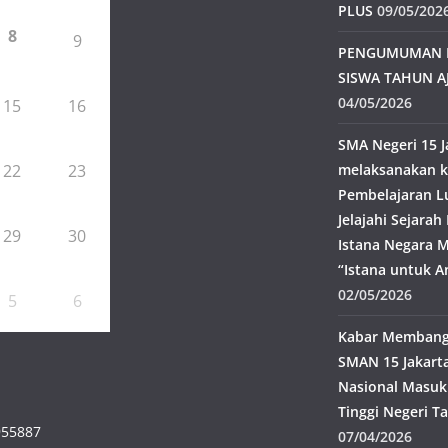
PLUS
09/05/202
8
9
PENGUMUMAN 
SISWA TAHUN A
04/05/2026
15
16
SMA Negeri 15 J
22
23
melaksanakan k
Pembelajaran L
Jelajahi Sejara
29
30
Istana Negara M
“Istana untuk A
02/05/2026
5
6
Kabar Membangg
SMAN 15 Jakarta
Nasional Masuk
Tinggi Negeri T
955887
07/04/2026