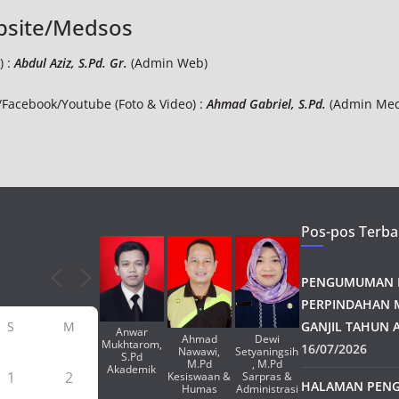
bsite/Medsos
) :
Abdul Aziz, S.Pd. Gr.
(Admin Web)
/Facebook/Youtube (Foto & Video) :
Ahmad Gabriel, S.Pd.
(Admin Med
Pos-pos Terba
PENGUMUMAN H
PERPINDAHAN 
S
M
GANJIL TAHUN A
Anwar
Ahmad
Dewi
Mukhtarom,
16/07/2026
Nawawi,
Setyaningsih
S.Pd
M.Pd
, M.Pd
Akademik
1
2
Kesiswaan &
Sarpras &
HALAMAN PENG
Humas
Administrasi