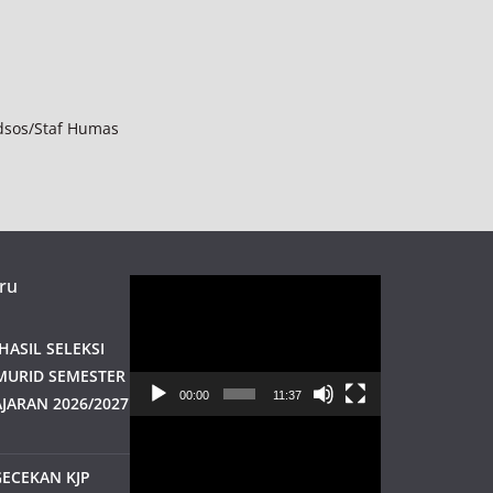
sos/Staf Humas
ru
Pemutar
Video
ASIL SELEKSI
MURID SEMESTER
00:00
11:37
JARAN 2026/2027
Pemutar
Video
ECEKAN KJP