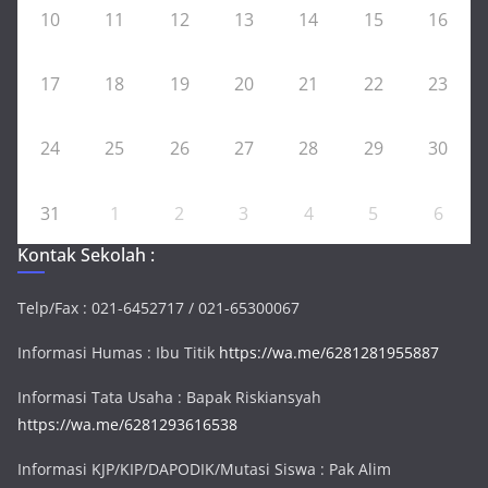
K
d
10
11
12
13
14
15
16
e
.
t
i
u
/
17
18
19
20
21
22
23
a
P
D
e
24
25
26
27
28
29
30
K
m
M
b
i
31
1
2
3
4
5
6
n
Kontak Sekolah :
a
R
o
Telp/Fax : 021-6452717 / 021-65300067
h
Informasi Humas : Ibu Titik
https://wa.me/6281281955887
i
s
Informasi Tata Usaha : Bapak Riskiansyah
https://wa.me/6281293616538
Informasi KJP/KIP/DAPODIK/Mutasi Siswa : Pak Alim