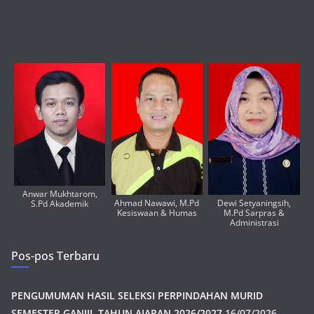
Anwar Mukhtarom,
Ahmad Nawawi, M.Pd
Dewi Setyaningsih,
S.Pd Akademik
Kesiswaan & Humas
M.Pd Sarpras &
Administrasi
Pos-pos Terbaru
PENGUMUMAN HASIL SELEKSI PERPINDAHAN MURID
SEMESTER GANJIL TAHUN AJARAN 2026/2027
16/07/2026