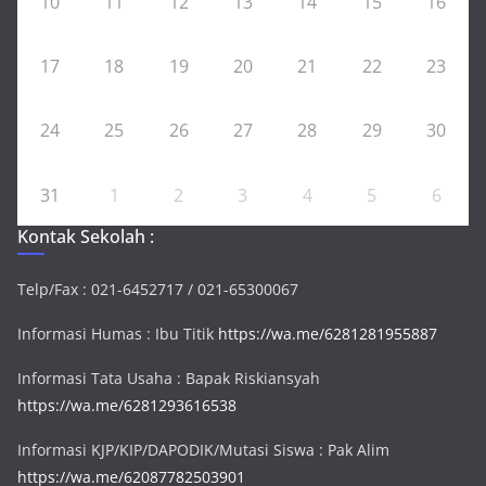
10
11
12
13
14
15
16
17
18
19
20
21
22
23
24
25
26
27
28
29
30
31
1
2
3
4
5
6
Kontak Sekolah :
Telp/Fax : 021-6452717 / 021-65300067
Informasi Humas : Ibu Titik
https://wa.me/6281281955887
Informasi Tata Usaha : Bapak Riskiansyah
https://wa.me/6281293616538
Informasi KJP/KIP/DAPODIK/Mutasi Siswa : Pak Alim
https://wa.me/62087782503901