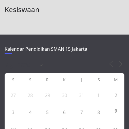
Kesiswaan
Kalendar Pendidikan SMAN 15 Jakarta
S
S
R
K
J
S
M
27
28
29
30
31
1
2
9
3
4
5
6
7
8