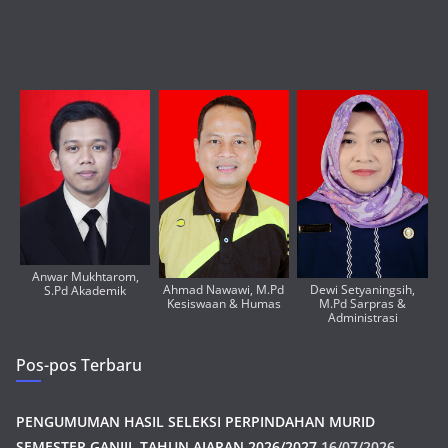
Anwar Mukhtarom,
Ahmad Nawawi, M.Pd
Dewi Setyaningsih,
S.Pd Akademik
Kesiswaan & Humas
M.Pd Sarpras &
Administrasi
Pos-pos Terbaru
PENGUMUMAN HASIL SELEKSI PERPINDAHAN MURID
SEMESTER GANJIL TAHUN AJARAN 2026/2027
16/07/2026