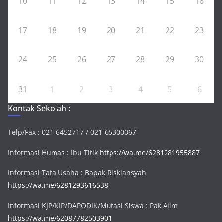
10
11
12
13
14
15
16
17
18
19
20
21
22
23
24
25
26
27
28
29
30
31
1
2
3
4
5
6
Kontak Sekolah :
Telp/Fax : 021-6452717 / 021-65300067
Informasi Humas : Ibu Titik
https://wa.me/6281281955887
Informasi Tata Usaha : Bapak Riskiansyah
https://wa.me/6281293616538
Informasi KJP/KIP/DAPODIK/Mutasi Siswa : Pak Alim
https://wa.me/62087782503901