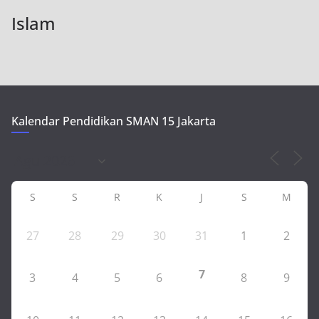
Islam
Kalendar Pendidikan SMAN 15 Jakarta
S
S
R
K
J
S
M
27
28
29
30
31
1
2
7
3
4
5
6
8
9