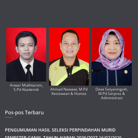
Anwar Mukhtarom,
Ahmad Nawawi, M.Pd
Dewi Setyaningsih,
S.Pd Akademik
Kesiswaan & Humas
M.Pd Sarpras &
Administrasi
Pos-pos Terbaru
PENGUMUMAN HASIL SELEKSI PERPINDAHAN MURID
SEMESTER GANJIL TAHUN AJARAN 2026/2027
16/07/2026