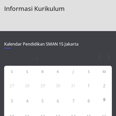
Informasi Kurikulum
Kalendar Pendidikan SMAN 15 Jakarta
S
S
R
K
J
S
M
27
28
29
30
31
1
2
9
3
4
5
6
7
8