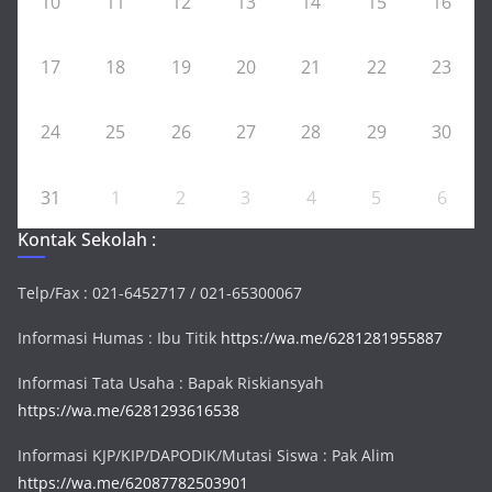
10
11
12
13
14
15
16
17
18
19
20
21
22
23
24
25
26
27
28
29
30
31
1
2
3
4
5
6
Kontak Sekolah :
Telp/Fax : 021-6452717 / 021-65300067
Informasi Humas : Ibu Titik
https://wa.me/6281281955887
Informasi Tata Usaha : Bapak Riskiansyah
https://wa.me/6281293616538
Informasi KJP/KIP/DAPODIK/Mutasi Siswa : Pak Alim
https://wa.me/62087782503901