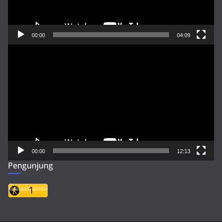
00:00
04:09
Pemutar
Video
00:00
12:13
Pengunjung